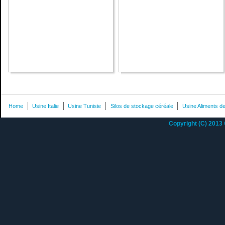
Home
Usine Italie
Usine Tunisie
Silos de stockage céréale
Usine Aliments de
Copyright (C) 2013