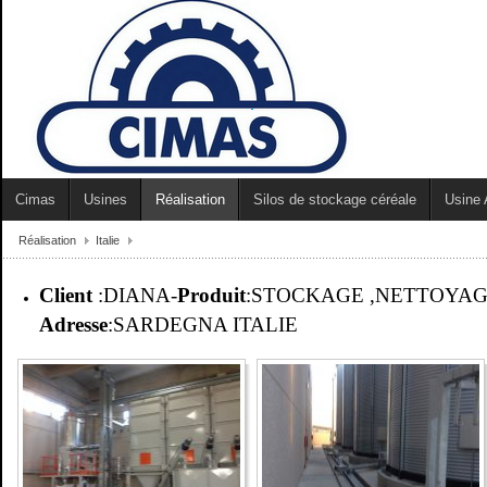
Cimas
Usines
Réalisation
Silos de stockage céréale
Usine 
Réalisation
Italie
Client
:DIANA
-
Produit
:STOCKAGE ,NETTOYAG
Adresse
:SARDEGNA ITALIE