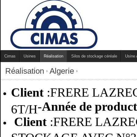
Cimas
Usines
Réalisation
Silos de stockage céréale
Usine 
Réalisation
Algerie
Client
:FRERE LAZRE
-
Année de product
6T/H
Client
:FRERE LAZR
STOCKAGE AVEC N°3 